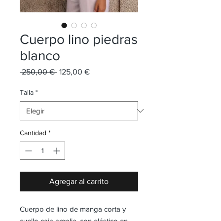
Cuerpo lino piedras
blanco
Precio
Precio
 250,00 € 
125,00 €
de
oferta
Talla
*
Cantidad
*
Agregar al carrito
Cuerpo de lino de manga corta y
cuello caja amplia, con elástico en