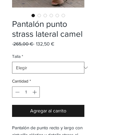
Pantalón punto
strass lateral camel
Precio
Precio
 265,00 € 
132,50 €
de
oferta
Talla
*
Cantidad
*
Agregar al carrito
Pantalón de punto recto y largo con
cinturilla elástica y detalle strass al